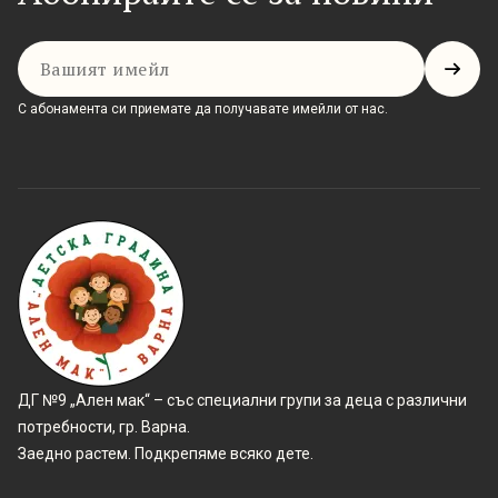
Имейл
С абонамента си приемате да получавате имейли от нас.
ДГ №9 „Ален мак“ – със специални групи за деца с различни
потребности, гр. Варна.
Заедно растем. Подкрепяме всяко дете.