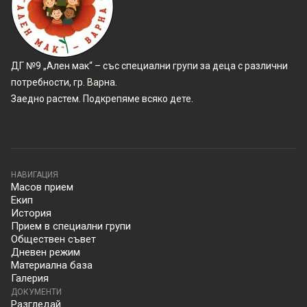
ДГ №9 „Ален мак“ – със специални групи за деца с различни
потребности, гр. Варна.
Заедно растем. Подкрепяме всяко дете.
НАВИГАЦИЯ
Масов прием
Екип
История
Прием в специални групи
Обществен съвет
Дневен режим
Материална база
Галерия
ДОКУМЕНТИ
Разгледай