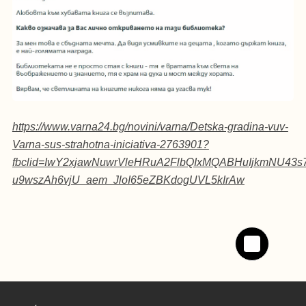
https://www.varna24.bg/novini/varna/Detska-gradina-vuv-
Varna-sus-strahotna-iniciativa-2763901?
fbclid=IwY2xjawNuwrVleHRuA2FlbQIxMQABHuIjkmNU43
u9wszAh6vjU_aem_JloI65eZBKdogUVL5kIrAw