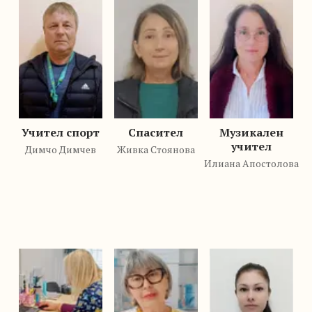
Учител спорт
Спасител
Музикален
учител
Димчо Димчев
Живка Стоянова
Илиана Апостолова