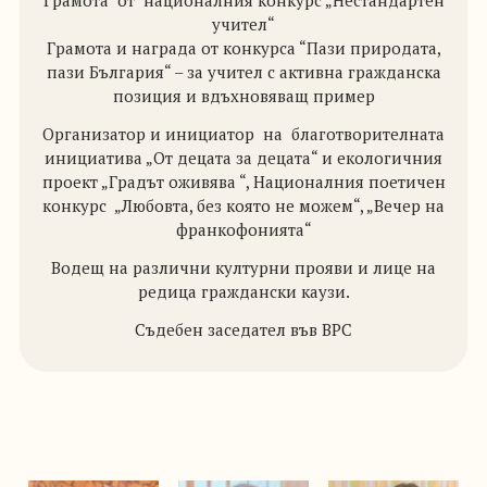
Грамота
от
националния конкурс „Нестандартен
учител“
Грамота и награда от конкурса “Пази природата,
пази България“ – за учител с активна гражданска
позиция и вдъхновяващ пример
Организатор и инициатор
на
благотворителната
инициатива „От децата за децата“ и екологичния
проект „Градът оживява “, Националния поетичен
конкурс
„Любовта, без която не можем“, „Вечер на
франкофонията“
Водещ на различни културни прояви и лице на
редица граждански каузи.
Съдебен заседател във ВРС