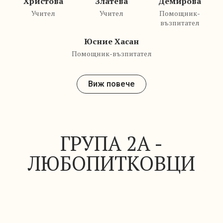
Христова
Златева
Демирова
Учител
Учител
Помощник-
възпитател
Юсние Хасан
Помощник-възпитател
Виж повече
ГРУПА 2А -
ЛЮБОПИТКОВЦИ