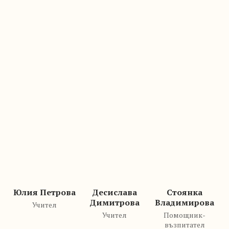
Юлия Петрова
Десислава
Стоянка
Димитрова
Владимирова
Учител
Учител
Помощник-
възпитател
Кристина Николова
Помощник-възпитател
Виж повече
ГРУПА 3А -