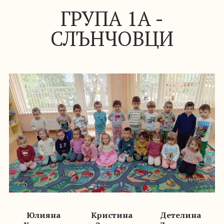
ГРУПА 1А -
СЛЪНЧОВЦИ
Юлияна
Кристина
Детелина