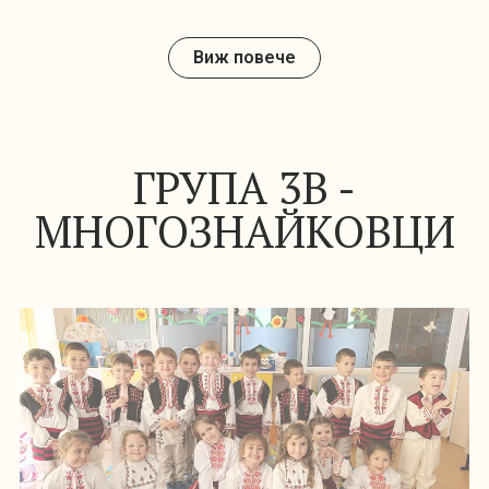
Жанета
Цветелина
Димитринка
Катрикова
Комнева
Димитрова
Учител
Учител
Помощник-
възпитател
Виж повече