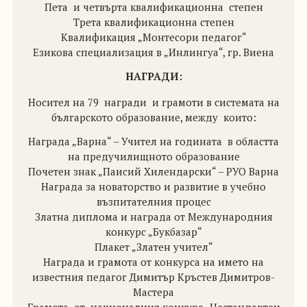
Пета
и четвърта квалификационна
степен
Трета квалификационна степен
Квалификация „Монтесори педагог“
Езикова специализация в „Инлингуа“, гр. Виена
НАГРАДИ:
Носител на 79
награди
и грамоти в системата на
българското образование, между
които:
Награда „Варна“ – Учител на годината
в областта
на предучилищното образование
Почетен знак „Паисий Хилендарски“ – РУО Варна
Награда за новаторство и развитие в учебно
възпитателния процес
Златна диплома и награда от Международния
конкурс „Букбазар“
Плакет „Златен учител“
Награда и грамота от конкурса на името на
известния педагог Димитър Кръстев Димитров-
Мастера