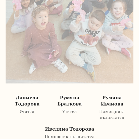
Даниела
Румяна
Румяна
Тодорова
Браткова
Иванова
Учител
Учител
Помощник-
възпитател
Ивелина Тодорова
Помощник-възпитател
Виж повече
ГРУПА 3В -
МНОГОЗНАЙКОВЦИ