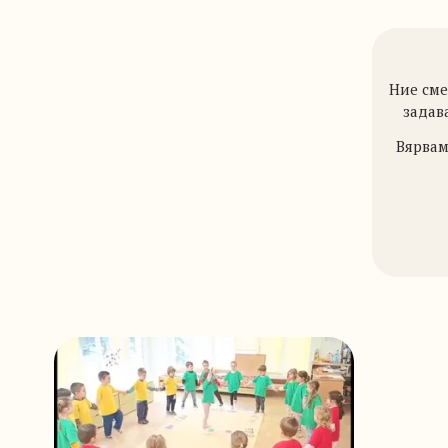
Ние сме
задав
Вярвам