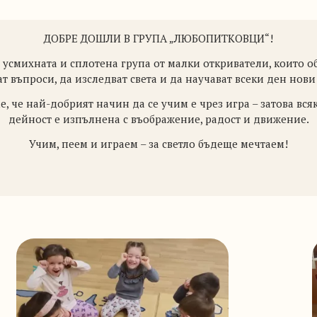
ДОБРЕ ДОШЛИ В ГРУПА „ЛЮБОПИТКОВЦИ“!
 усмихната и сплотена група от малки откриватели, които о
ат въпроси, да изследват света и да научават всеки ден нови
е, че най-добрият начин да се учим е чрез игра – затова вся
дейност е изпълнена с въображение, радост и движение.
Учим, пеем и играем – за светло бъдеще мечтаем!