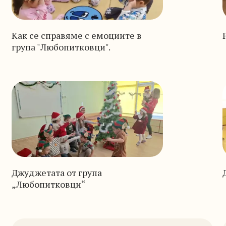
Как се справяме с емоциите в
група "Любопитковци".
Джуджетата от група
„Любопитковци“