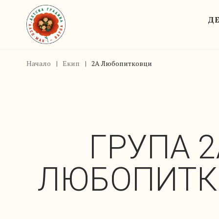
ДЕ
Начало
|
Екип
|
2А Любопитковци
ГРУПА 2
ЛЮБОПИТК