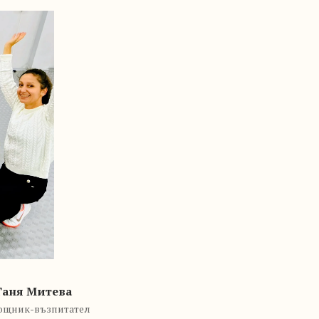
Таня Митева
щник-възпитател