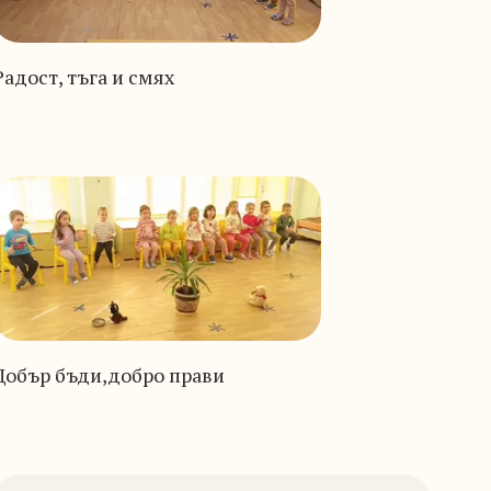
Радост, тъга и смях
Добър бъди,добро прави