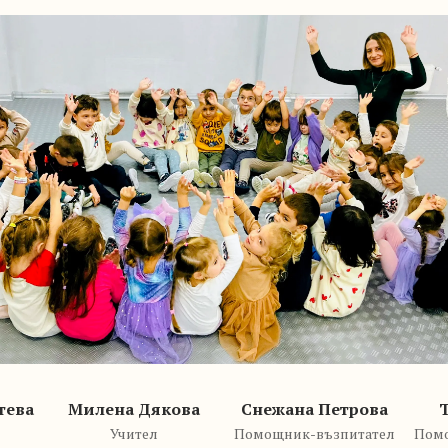
тева
Милена Дякова
Снежана Петрова
Учител
Помощник-възпитател
Помо