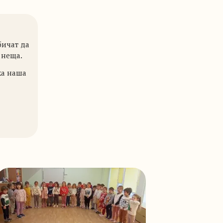
бичат да
 неща.
ка наша