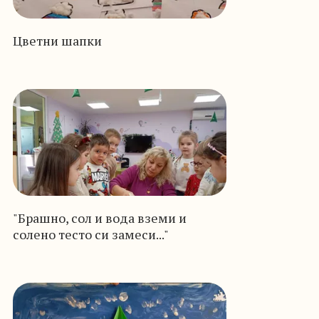
Цветни шапки
"Брашно, сол и вода вземи и
солено тесто си замеси..."