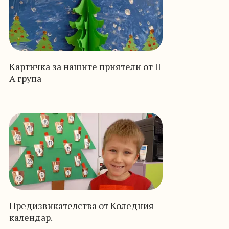
Картичка за нашите приятели от II
А група
Предизвикателства от Коледния
календар.