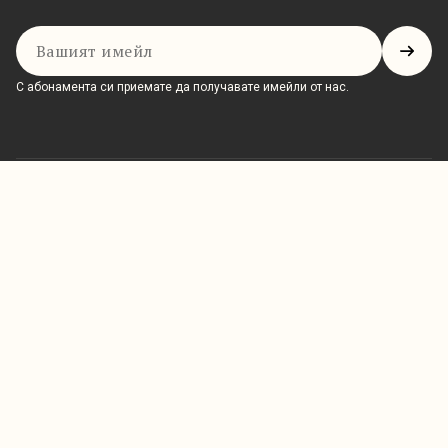
Имейл
С абонамента си приемате да получавате имейли от нас.
ДГ №9 „Ален мак“ – със специални групи за деца с различни
потребности, гр. Варна.
Заедно растем. Подкрепяме всяко дете.