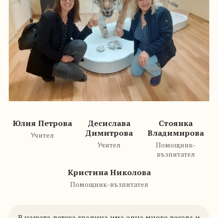
Юлия Петрова
Десислава
Стоянка
Димитрова
Владимирова
Учител
Учител
Помощник-
възпитател
Кристина Николова
Помощник-възпитател
В нашата детска градина има една много весела и