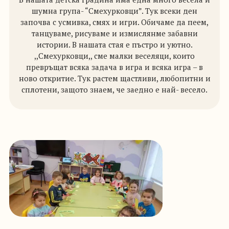
шумна група- “Смехурковци”. Тук всеки ден
започва с усмивка, смях и игри. Обичаме да пеем,
танцуваме, рисуваме и измислянме забавни
истории. В нашата стая е пъстро и уютно.
,,Смехурковци,, сме малки веселяци, които
превръщат всяка задача в игра и всяка игра – в
ново откритие. Тук растем щастливи, любопитни и
сплотени, защото знаем, че заедно е най- весело.