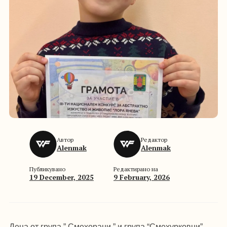
Автор
Редактор
Alenmak
Alenmak
Публикувано
Редактирано на
19 December, 2025
9 February, 2026
Деца от група ” Смехорани ” и група “Смехурковци”