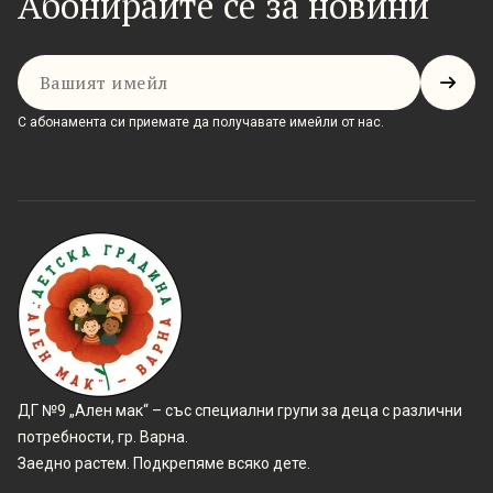
Абонирайте се за новини
Имейл
С абонамента си приемате да получавате имейли от нас.
ДГ №9 „Ален мак“ – със специални групи за деца с различни
потребности, гр. Варна.
Заедно растем. Подкрепяме всяко дете.