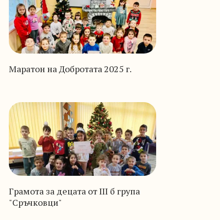
Маратон на Добротата 2025 г.
Грамота за децата от III б група
"Сръчковци"