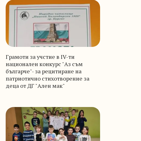
Грамоти за учстие в IV-ти
национален конкурс "Aз съм
българче"- за рецитиране на
патриотично стихотворение за
деца от ДГ "Ален мак"