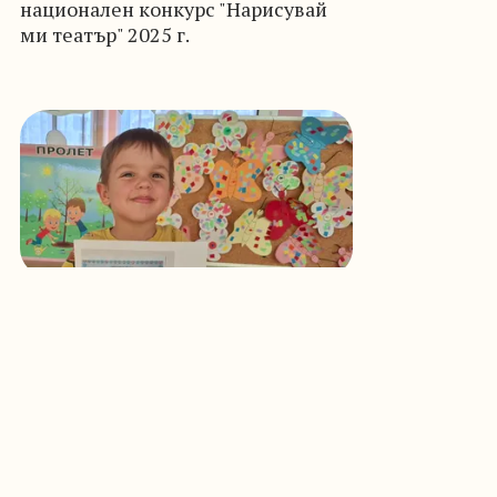
национален конкурс "Нарисувай
ми театър" 2025 г.
Втора награда от конкурс "Магията
на изкуството" 2025 г.