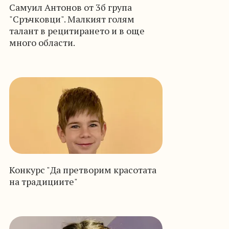
Самуил Антонов от 3б група
"Сръчковци". Малкият голям
талант в рецитирането и в още
много области.
Конкурс "Да претворим красотата
на традициите"