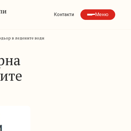
УПИ
Контакти
Меню
ордьор в ледените води
рна
ните