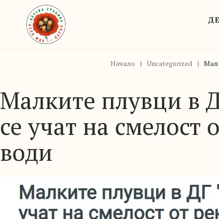
ДЕ
Начало
|
Uncategorized
|
Малк
Малките плувци в Д
се учат на смелост 
води