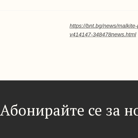
https://bnt.bg/news/malkite
v414147-348478news.html
Абонирайте се за 