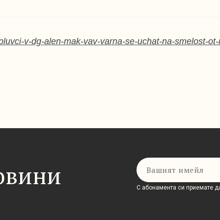
-pluvci-v-dg-alen-mak-vav-varna-se-uchat-na-smelost-ot-r
Имейл
новини
С абонамента си приемате да