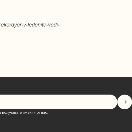
ekordyor-v-ledenite-vodi-
 получавате имейли от нас.