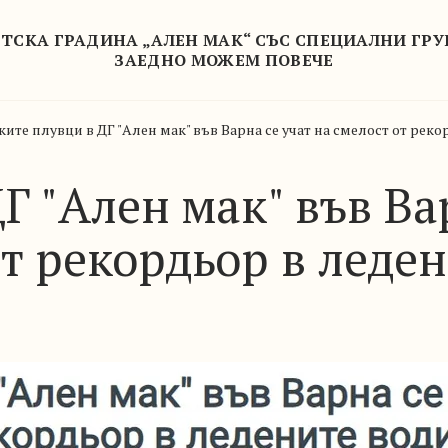
ТСКА ГРАДИНА „АЛЕН МАК“ СЪС СПЕЦИАЛНИ ГР
ЗАЕДНО МОЖЕМ ПОВЕЧЕ
ите плувци в ДГ "Ален мак" във Варна се учат на смелост от рек
Г "Ален мак" във Ва
от рекордьор в леде