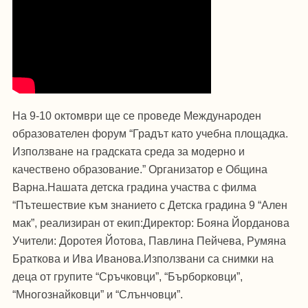
На 9-10 октомври ще се проведе Международен
образователен форум “Градът като учебна площадка.
Използване на градската среда за модерно и
качествено образование.” Организатор е Община
Варна.Нашата детска градина участва с филма
“Пътешествие към знанието с Детска градина 9 “Ален
мак”, реализиран от екип:Директор: Бояна Йорданова
Учители: Доротея Йотова, Павлина Пейчева, Румяна
Браткова и Ива Иванова.Използвани са снимки на
деца от групите “Сръчковци”, “Бърборковци”,
“Многознайковци” и “Слънчовци”.