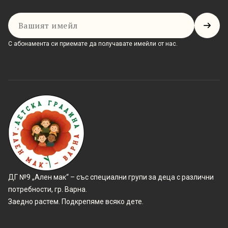
Имейл
С абонамента си приемате да получавате имейли от нас.
ДГ №9 „Ален мак“ – със специални групи за деца с различни
потребности, гр. Варна.
Заедно растем. Подкрепяме всяко дете.