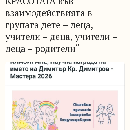
КРАСОТАТА във
взаимодействията в
групата дете – деца,
учители – деца, учители –
деца – родители“