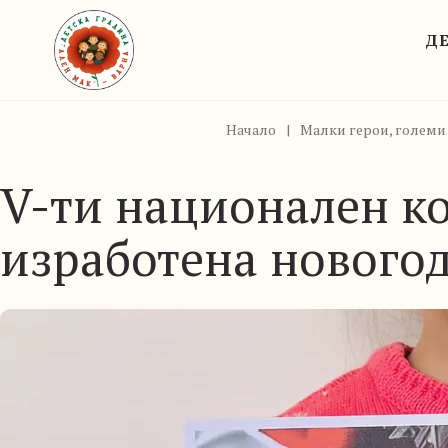
ДЕ
Начало
|
Малки герои, големи
V-ти национален ко
изработена новогод