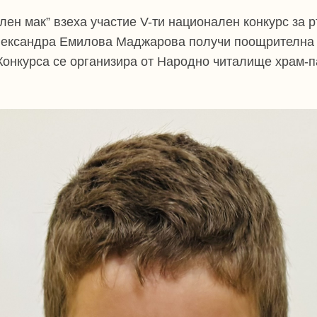
Ален мак” взеха участие V-ти национален конкурс за 
лександра Емилова Маджарова получи поощрителна 
 Конкурса се организира от Народно читалище храм-п