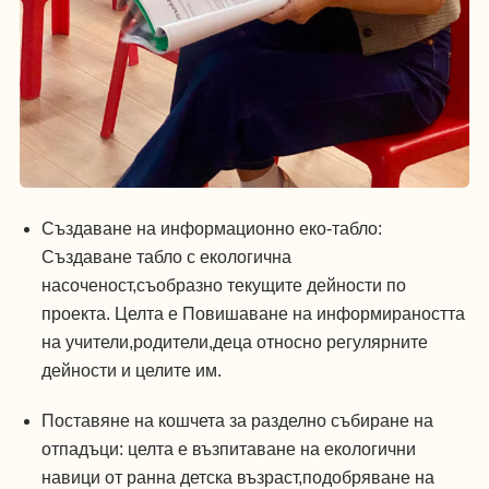
Създаване на информационно еко-табло:
Създаване табло с екологична
насоченост,съобразно текущите дейности по
проекта. Целта е Повишаване на информираността
на учители,родители,деца относно регулярните
дейности и целите им.
Поставяне на кошчета за разделно събиране на
отпадъци: целта е възпитаване на екологични
навици от ранна детска възраст,подобряване на