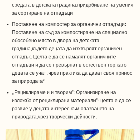
средата в детската градина,придобиване на умения
за сортиране на отпадъци
Поставяне на компостер за органични отпадъци:
Поставяне на съд за компостиране на специално
обособено място в двора на детската
градина,където децата да изхвърлят органичен
отпадък. Целта е да се намалят органичните
отпадъци и да се превърнат в естествен тор,като
децата се учат ,чрез практика да дават своя принос
за природата*
,,Рециклираме и и творим”: Организиране на
изложба от рециклирани материали”- целта е да се
развие у децата интерес към опазването на
природата,чрез творчески дейности.