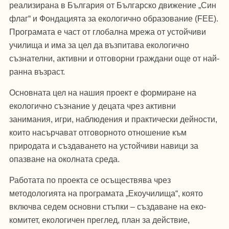
реализирана в България от Българско движение „Син
флаг“ и Фондацията за екологично образование (FEE).
Програмата е част от глобална мрежа от устойчиви
училища и има за цел да възпитава екологично
съзнателни, активни и отговорни граждани още от най-
ранна възраст.
Основната цел на нашия проект е формиране на
екологично съзнание у децата чрез активни
занимания, игри, наблюдения и практически дейности,
които насърчават отговорното отношение към
природата и създаването на устойчиви навици за
опазване на околната среда.
Работата по проекта се осъществява чрез
методологията на програмата „Екоучилища“, която
включва седем основни стъпки – създаване на еко-
комитет, екологичен преглед, план за действие,