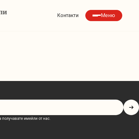
УПИ
Контакти
Меню
 получавате имейли от нас.