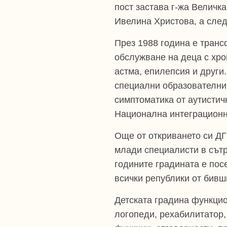
пост застава г-жа Величка
Ивелина Христова, а след
През 1988 година е транс
обслужване на деца с хро
астма, епилепсия и други
специални образователни 
симптоматика от аутистич
Национална интеграционн
Още от откриването си ДГ
млади специалисти в сът
годините градината е пос
всички републики от бивш
Детската градина функцио
логопеди, рехабилитатор,