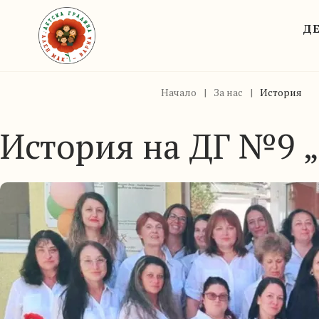
ДЕ
Начало
|
За нас
|
История
История на ДГ №9 