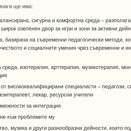
инаги ще има:
лансирана, сигурна и комфортна среда – разполага
широк озеленен двор за игри и зони за активни дейн
, базирана на съвременни педагогически методи, к
чеството и социалните умения чрез съвременни и и
 среда, изотерапия, арттерапия, музикотерапия, мон
ция
 от висококвалифицирани специалисти – педагози, с
незитерапевт, лекар, ресурсни учители
зможности за интеграция
ане към проблемите му
тво, музика и други разнообразни дейности, които п