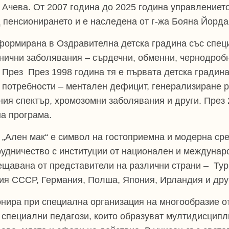
 Ачева. От 2007 година до 2025 година управлението
 пенсионирането и е наследена от г-жа Бояна Йорда
формирана в Оздравителна детска градина със специ
нични заболявания – сърдечни, обменни, чернодроб
. През
През 1998 година тя е първата детска градина
потребности – ментален дефицит, генерализиране ра
ния спектър, хромозомни заболявания и други. През
а програма.
 „Ален мак“ е символ на гостоприемна и модерна сре
рудничество с институции от национален и междунар
ещавана от представители на различни страни –
Тур
ия СССР, Германия, Полша, Япония, Ирландия и дру
нира при специална организация на многообразие от
 специални педагози, които образуват мултидисципл