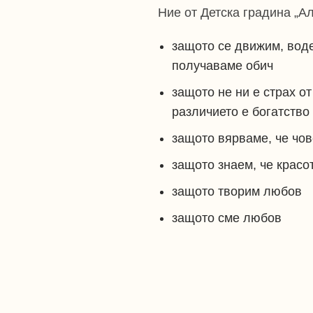
Ние от Детска градина „А
защото се движим, вод
получаваме обич
защото не ни е страх о
различието е богатство
защото вярваме, че чов
защото знаем, че красот
защото творим любов
защото сме любов