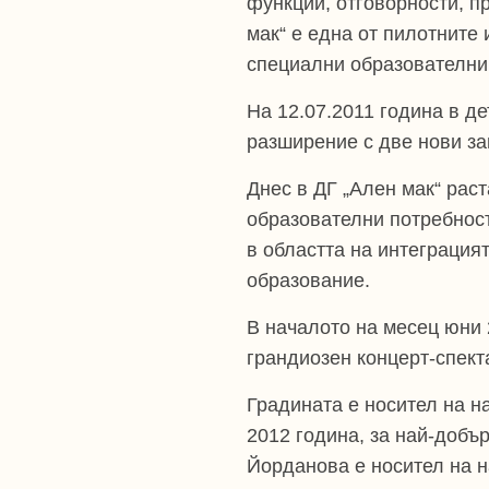
функции, отговорности, п
мак“ е една от пилотните
специални образователни 
На 12.07.2011 година в д
разширение с две нови за
Днес в ДГ „Ален мак“ рас
образователни потребност
в областта на интеграция
образование.
В началото на месец юни 
грандиозен концерт-спект
Градината е носител на н
2012 година, за най-добър
Йорданова е носител на н