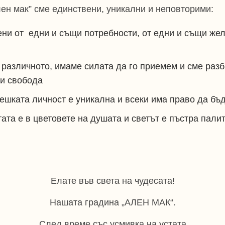
лен мак” сме единствени, уникални и неповторими:
ени от
едни и същи потребности, от едни и същи же
т различното, имаме силата да го приемем и сме раз
 и свобода
ешката личност е уникална и всеки има право да бъд
ата е в цветовете на душата и светът е пъстра палит
Елате във света на чудесата!
Нашата градина „АЛЕН МАК“.
След време със усмивка на устата