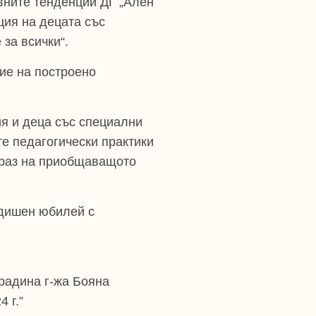
овните тенденции ДГ „Ален
ция на децата със
за всички“.
ние на построено
ия и деца със специални
те педагогически практики
браз на приобщаващото
одишен юбилей с
градина г-жа Бояна
 г.”