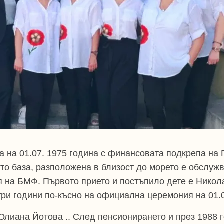
та на 01.07. 1975 година с финансовата подкрепа на
то база, разположена в близост до морето е обслуж
 на БМФ. Първото прието и постъпило дете е Никол
три години по-късно на официална церемония на 01.0
Юлиана Йотова .. След пенсионирането и през 1988 