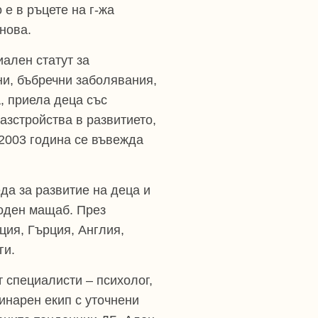
 е в ръцете на г-жа
нова.
ален статут за
ни, бъбречни заболявания,
, приела деца със
зстройства в развитието,
 2003 година се въвежда
да за развитие на деца и
оден мащаб. През
ция, Гърция, Англия,
ги.
 специалисти – психолог,
инарен екип с уточнени