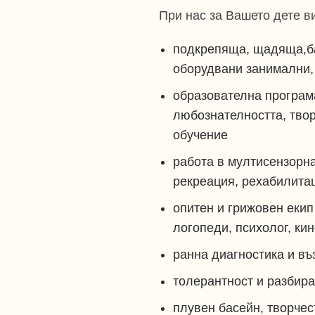
При нас за Вашето дете в
подкрепяща, щадяща,ба
оборудвани занимални, 
образователна програма
любознателността, твор
обучение
работа в мултисензорна
рекреация, рехабилита
опитен и грижовен екип
логопеди, психолог, ки
ранна диагностика и въ
толерантност и разбир
плувен басейн, творчес