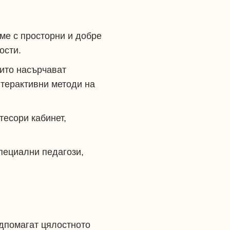
ме с просторни и добре
ости.
оито насърчават
нтерактивни методи на
тесори кабинет,
пециални педагози,
одпомагат цялостното