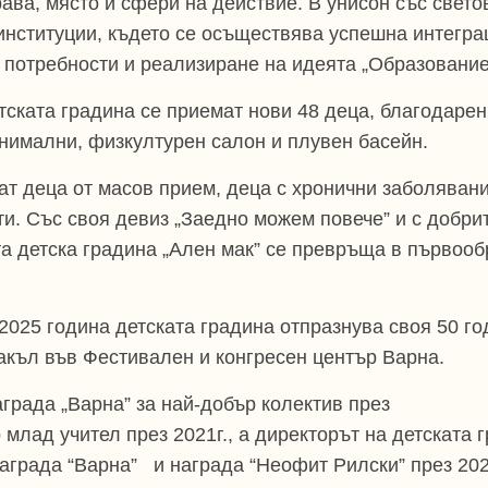
рава, място и сфери на действие. В унисон със свет
 институции, където се осъществява успешна интегра
потребности и реализиране на идеята „Образование 
етската градина се приемат нови 48 деца, благодаре
нимални, физкултурен салон и плувен басейн.
тат деца от масов прием, деца с хронични заболяван
и. Със своя девиз „Заедно можем повече” и с добри
та детска градина „Ален мак” се превръща в първоо
2025 година детската градина отпразнува своя 50 г
акъл във Фестивален и конгресен център Варна.
аграда „Варна” за най-добър колектив през
 млад учител през 2021г., а директорът на детската 
аграда “Варна” и награда “Неофит Рилски” през 2024