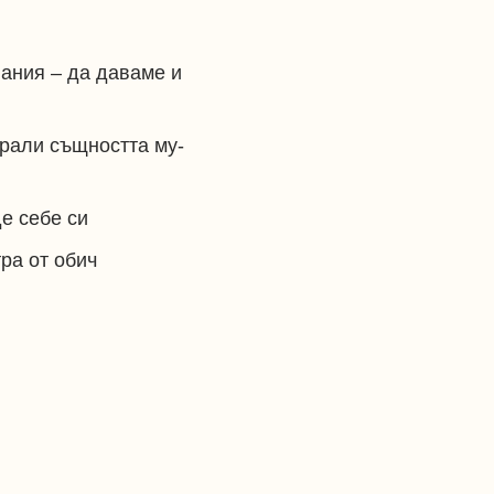
лания – да даваме и
брали същността му-
е себе си
ра от обич