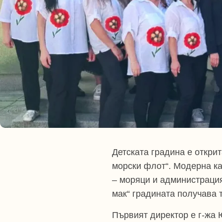
Детската градина е откри
морски флот“. Модерна ка
– моряци и администрация
мак“ градината получава 
Първият директор е г-жа 