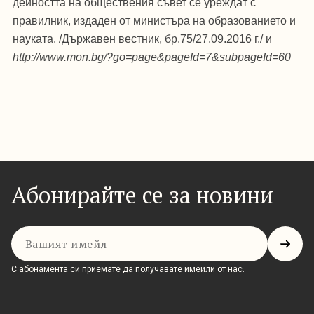
дейността на обществения съвет се уреждат с
правилник, издаден от министъра на образованието и
науката. /Държавен вестник, бр.75/27.09.2016 г./ и
http://www.mon.bg/?go=page&pageId=7&subpageId=60
Абонирайте се за новини
Имейл
С абонамента си приемате да получавате имейли от нас.