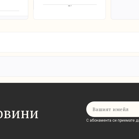
Имейл
новини
С абонамента си приемате да